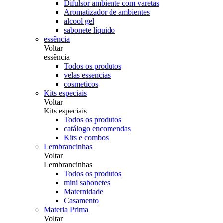
Difulsor ambiente com varetas
Aromatizador de ambientes
alcool gel
sabonete líquido
essência
Voltar
essência
Todos os produtos
velas essencias
cosmeticos
Kits especiais
Voltar
Kits especiais
Todos os produtos
catálogo encomendas
Kits e combos
Lembrancinhas
Voltar
Lembrancinhas
Todos os produtos
mini sabonetes
Maternidade
Casamento
Materia Prima
Voltar