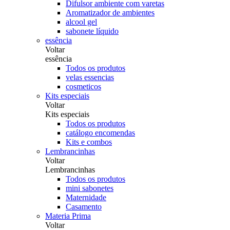
Difulsor ambiente com varetas
Aromatizador de ambientes
alcool gel
sabonete líquido
essência
Voltar
essência
Todos os produtos
velas essencias
cosmeticos
Kits especiais
Voltar
Kits especiais
Todos os produtos
catálogo encomendas
Kits e combos
Lembrancinhas
Voltar
Lembrancinhas
Todos os produtos
mini sabonetes
Maternidade
Casamento
Materia Prima
Voltar