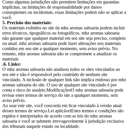
Como algumas jurisdições não permitem limitações em garantias
implícitas, ou limitações de responsabilidade por danos
conseqüentes ou incidentais, essas limitações podem não se aplicar a
você.
5. Precisão dos materiais:
Os materiais exibidos no site da mhz aromas saboaria podem incluir
erros técnicos, tipográficos ou fotográficos. mhz aromas saboaria
não garante que qualquer material em seu site seja preciso, completo
ou atual. mhz aromas saboaria pode fazer alterações nos materiais
contidos em seu site a qualquer momento, sem aviso prévio. No
entanto, mhz aromas saboaria não se compromete a atualizar os
materiais
.6. Links:
O mhz aromas saboaria não analisou todos os sites vinculados ao
seu site e não é responsável pelo conteúdo de nenhum site
vinculado. A inclusão de qualquer link não implica endosso por mhz
aromas saboaria do site. O uso de qualquer site vinculado é por
conta e risco do usuário.ModificaçõesO mhz aromas saboaria pode
revisar estes termos de serviço do site a qualquer momento, sem
aviso prévio.
Ao usar este site, você concorda em ficar vinculado à versão atual
desses termos de serviço.Lei aplicávelEstes termos e condições são
regidos e interpretados de acordo com as leis do mhz aromas
saboaria e você se submete irrevogavelmente à jurisdição exclusiva
dos tribunais naquele estado ou localidade.