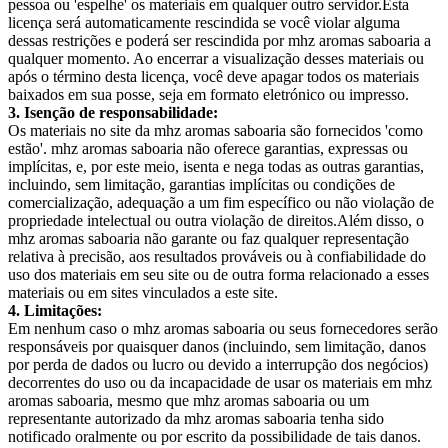
pessoa ou 'espelhe' os materiais em qualquer outro servidor.Esta
licença será automaticamente rescindida se você violar alguma
dessas restrições e poderá ser rescindida por mhz aromas saboaria a
qualquer momento. Ao encerrar a visualização desses materiais ou
após o término desta licença, você deve apagar todos os materiais
baixados em sua posse, seja em formato eletrónico ou impresso.
3. Isenção de responsabilidade:
Os materiais no site da mhz aromas saboaria são fornecidos 'como
estão'. mhz aromas saboaria não oferece garantias, expressas ou
implícitas, e, por este meio, isenta e nega todas as outras garantias,
incluindo, sem limitação, garantias implícitas ou condições de
comercialização, adequação a um fim específico ou não violação de
propriedade intelectual ou outra violação de direitos.Além disso, o
mhz aromas saboaria não garante ou faz qualquer representação
relativa à precisão, aos resultados prováveis ou à confiabilidade do
uso dos materiais em seu site ou de outra forma relacionado a esses
materiais ou em sites vinculados a este site.
4. Limitações:
Em nenhum caso o mhz aromas saboaria ou seus fornecedores serão
responsáveis por quaisquer danos (incluindo, sem limitação, danos
por perda de dados ou lucro ou devido a interrupção dos negócios)
decorrentes do uso ou da incapacidade de usar os materiais em mhz
aromas saboaria, mesmo que mhz aromas saboaria ou um
representante autorizado da mhz aromas saboaria tenha sido
notificado oralmente ou por escrito da possibilidade de tais danos.