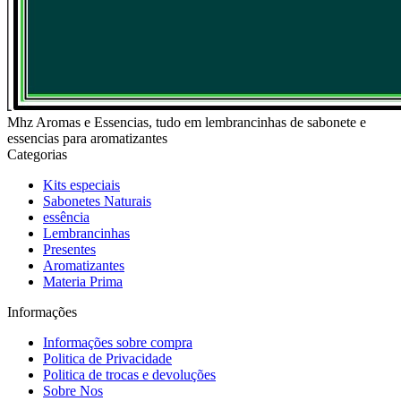
Mhz Aromas e Essencias, tudo em lembrancinhas de sabonete e
essencias para aromatizantes
Categorias
Kits especiais
Sabonetes Naturais
essência
Lembrancinhas
Presentes
Aromatizantes
Materia Prima
Informações
Informações sobre compra
Politica de Privacidade
Politica de trocas e devoluções
Sobre Nos